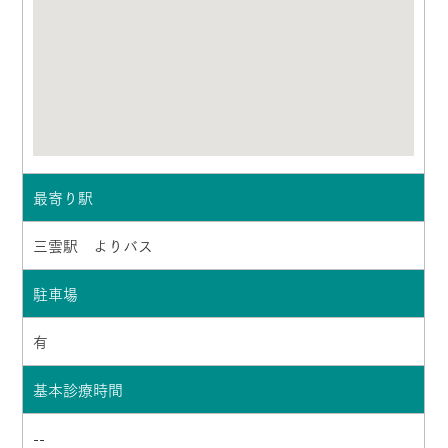
最寄り駅
三雲駅 よりバス
駐車場
有
基本診療時間
--