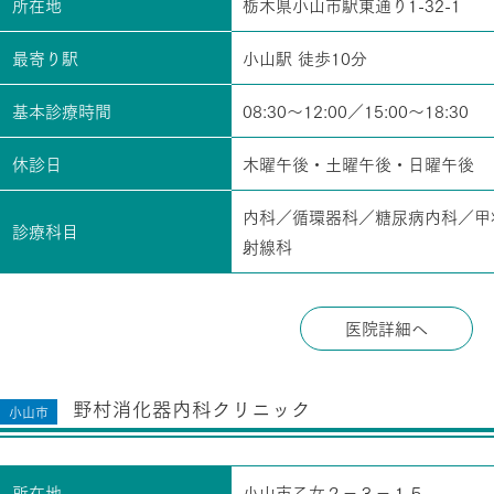
所在地
栃木県小山市駅東通り1-32-1
最寄り駅
小山駅 徒歩10分
基本診療時間
08:30～12:00／15:00～18:30
休診日
木曜午後・土曜午後・日曜午後
内科／循環器科／糖尿病内科／甲
診療科目
射線科
医院詳細へ
野村消化器内科クリニック
小山市
所在地
小山市乙女２－３－１５