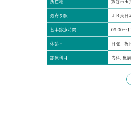
所在地
熊谷市玉
最寄り駅
ＪＲ東日本
基本診療時間
09:00～1
休診日
日曜、祝
診療科目
内科, 皮膚