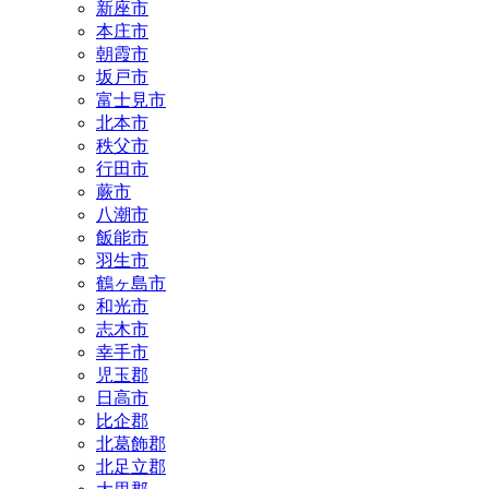
新座市
本庄市
朝霞市
坂戸市
富士見市
北本市
秩父市
行田市
蕨市
八潮市
飯能市
羽生市
鶴ヶ島市
和光市
志木市
幸手市
児玉郡
日高市
比企郡
北葛飾郡
北足立郡