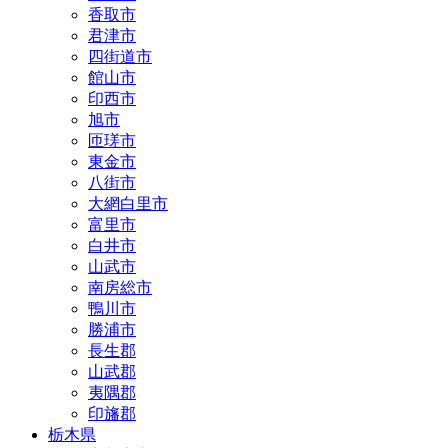
香取市
君津市
四街道市
館山市
印西市
旭市
匝瑳市
東金市
八街市
大網白里市
富里市
白井市
山武市
南房総市
鴨川市
勝浦市
長生郡
山武郡
夷隅郡
印旛郡
栃木県