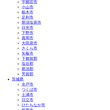
宇都宮市
小山市
栃木市
足利市
那須塩原市
日光市
下野市
真岡市
大田原市
さくら市
矢板市
下都賀郡
塩谷郡
那須郡
芳賀郡
茨城県
水戸市
つくば市
土浦市
日立市
ひたちなか市