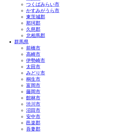
つくばみらい市
かすみがうら市
東茨城郡
那珂郡
久慈郡
北相馬郡
群馬県
前橋市
高崎市
伊勢崎市
太田市
みどり市
桐生市
富岡市
藤岡市
館林市
渋川市
沼田市
安中市
邑楽郡
吾妻郡