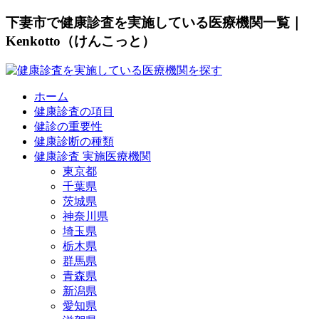
下妻市で健康診査を実施している医療機関一覧｜
Kenkotto（けんこっと）
ホーム
健康診査の項目
健診の重要性
健康診断の種類
健康診査 実施医療機関
東京都
千葉県
茨城県
神奈川県
埼玉県
栃木県
群馬県
青森県
新潟県
愛知県