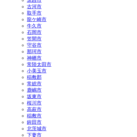
筑西市
古河市
取手市
龍ケ崎市
牛久市
石岡市
笠間市
守谷市
那珂市
神栖市
常陸太田市
小美玉市
稲敷郡
常総市
鹿嶋市
坂東市
桜川市
高萩市
稲敷市
鉾田市
北茨城市
下妻市