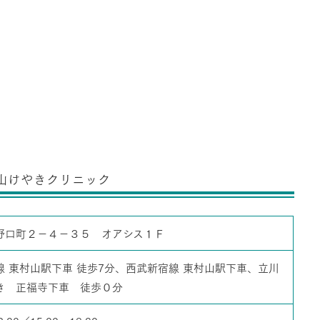
山けやきクリニック
野口町２－４－３５ オアシス１Ｆ
線 東村山駅下車 徒歩7分、西武新宿線 東村山駅下車、立川
き 正福寺下車 徒歩０分