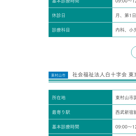
基本診療時間
09:00～1
休診日
月、第1
診療科目
内科、小
社会福祉法人白十字会 東
東村山市
所在地
東村山市
最寄り駅
西武新宿
基本診療時間
09:00～1