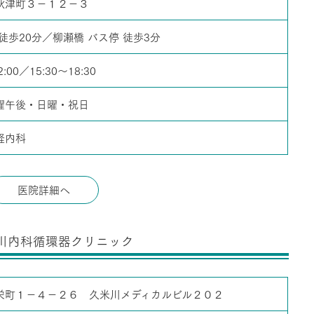
秋津町３－１２－３
徒歩20分／柳瀬橋 バス停 徒歩3分
2:00／15:30～18:30
曜午後・日曜・祝日
経内科
医院詳細へ
川内科循環器クリニック
栄町１－４－２６ 久米川メディカルビル２０２