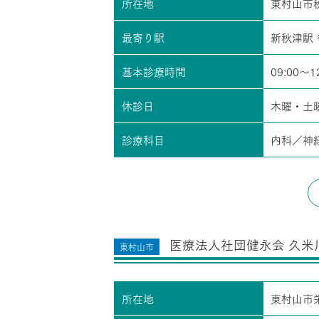
所在地
東村山市
最寄り駅
新秋津駅 
基本診療時間
09:00～1
休診日
木曜・土
診療科目
内科／神
医療法人社団健永会 久米
東村山市
所在地
東村山市