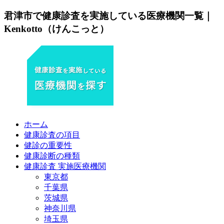
君津市で健康診査を実施している医療機関一覧｜
Kenkotto（けんこっと）
ホーム
健康診査の項目
健診の重要性
健康診断の種類
健康診査 実施医療機関
東京都
千葉県
茨城県
神奈川県
埼玉県