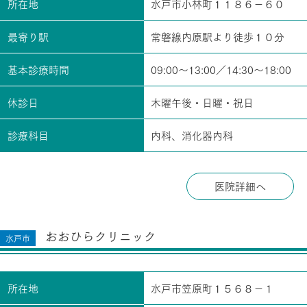
所在地
水戸市小林町１１８６－６０
最寄り駅
常磐線内原駅より徒歩１０分
基本診療時間
09:00～13:00／14:30～18:00
休診日
木曜午後・日曜・祝日
診療科目
内科、消化器内科
医院詳細へ
おおひらクリニック
水戸市
所在地
水戸市笠原町１５６８－１