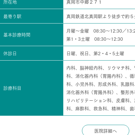
所在地
真岡市中郷２７１
最寄り駅
真岡鉄道北真岡駅より徒歩で約５
月曜～金曜 08:30～12:30／13:2
基本診療時間
第1・3土曜 08:30～12:30
休診日
日曜、祝日、第2・4・5土曜
内科、脳神経内科、リウマチ科、
科、消化器内科（胃腸内科）、循
科、小児外科、形成外科、乳腺科
診療科目
消化器外科（胃腸外科）、整形外
リハビリテーション科、皮膚科、
科、麻酔科、救急科、精神科、歯
医院詳細へ