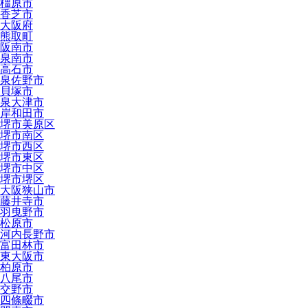
橿原市
香芝市
大阪府
熊取町
阪南市
泉南市
高石市
泉佐野市
貝塚市
泉大津市
岸和田市
堺市美原区
堺市南区
堺市西区
堺市東区
堺市中区
堺市堺区
大阪狭山市
藤井寺市
羽曳野市
松原市
河内長野市
富田林市
東大阪市
柏原市
八尾市
交野市
四條畷市