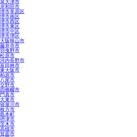
泉大津市
岸和田市
堺市美原区
堺市南区
堺市西区
堺市東区
堺市中区
堺市堺区
大阪狭山市
藤井寺市
羽曳野市
松原市
河内長野市
富田林市
東大阪市
柏原市
八尾市
交野市
四條畷市
門真市
大東市
寝屋川市
枚方市
島本町
摂津市
茨木市
高槻市
箕面市