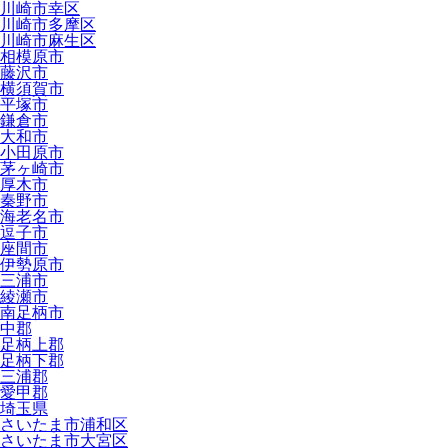
川崎市幸区
川崎市多摩区
川崎市麻生区
相模原市
藤沢市
横須賀市
平塚市
鎌倉市
大和市
小田原市
茅ヶ崎市
厚木市
秦野市
海老名市
逗子市
座間市
伊勢原市
三浦市
綾瀬市
南足柄市
中郡
足柄上郡
足柄下郡
三浦郡
愛甲郡
埼玉県
さいたま市浦和区
さいたま市大宮区