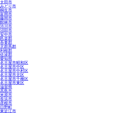
太田市
みどり市
桐生市
富岡市
藤岡市
館林市
渋川市
沼田市
安中市
邑楽郡
吾妻郡
北群馬郡
利根郡
佐波郡
愛知県
名古屋市昭和区
名古屋市中区
名古屋市中村区
名古屋市北区
名古屋市千種区
名古屋市東区
滋賀県
高島市
米原市
長浜市
彦根市
日野町
東近江市