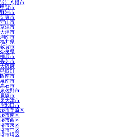
近江八幡市
甲賀市
野洲市
栗東市
守山市
草津市
大津市
湖南市
福井県
敦賀市
奈良県
橿原市
香芝市
大阪府
熊取町
阪南市
泉南市
高石市
泉佐野市
貝塚市
泉大津市
岸和田市
堺市美原区
堺市南区
堺市西区
堺市東区
堺市中区
堺市堺区