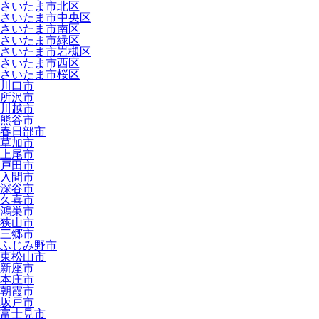
さいたま市北区
さいたま市中央区
さいたま市南区
さいたま市緑区
さいたま市岩槻区
さいたま市西区
さいたま市桜区
川口市
所沢市
川越市
熊谷市
春日部市
草加市
上尾市
戸田市
入間市
深谷市
久喜市
鴻巣市
狭山市
三郷市
ふじみ野市
東松山市
新座市
本庄市
朝霞市
坂戸市
富士見市