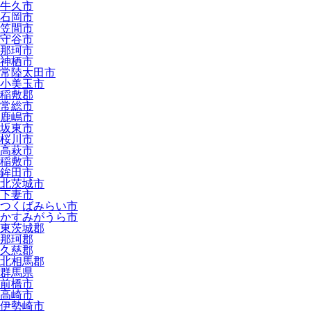
牛久市
石岡市
笠間市
守谷市
那珂市
神栖市
常陸太田市
小美玉市
稲敷郡
常総市
鹿嶋市
坂東市
桜川市
高萩市
稲敷市
鉾田市
北茨城市
下妻市
つくばみらい市
かすみがうら市
東茨城郡
那珂郡
久慈郡
北相馬郡
群馬県
前橋市
高崎市
伊勢崎市