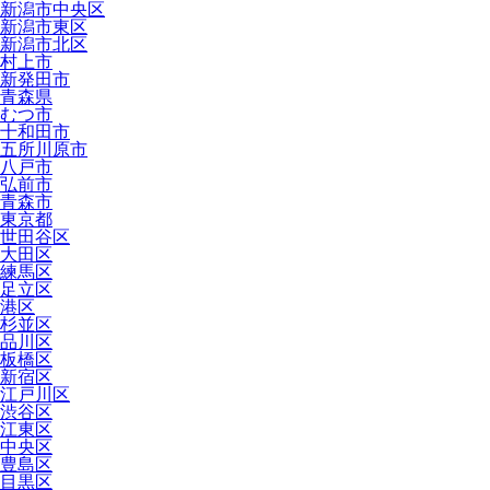
新潟市中央区
新潟市東区
新潟市北区
村上市
新発田市
青森県
むつ市
十和田市
五所川原市
八戸市
弘前市
青森市
東京都
世田谷区
大田区
練馬区
足立区
港区
杉並区
品川区
板橋区
新宿区
江戸川区
渋谷区
江東区
中央区
豊島区
目黒区