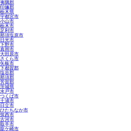
夷隅郡
印旛郡
栃木県
宇都宮市
小山市
栃木市
足利市
那須塩原市
日光市
下野市
真岡市
大田原市
さくら市
矢板市
下都賀郡
塩谷郡
那須郡
芳賀郡
茨城県
水戸市
つくば市
土浦市
日立市
ひたちなか市
筑西市
古河市
取手市
龍ケ崎市