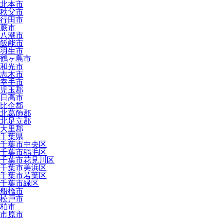
北本市
秩父市
行田市
蕨市
八潮市
飯能市
羽生市
鶴ヶ島市
和光市
志木市
幸手市
児玉郡
日高市
比企郡
北葛飾郡
北足立郡
大里郡
千葉県
千葉市中央区
千葉市稲毛区
千葉市花見川区
千葉市美浜区
千葉市若葉区
千葉市緑区
船橋市
松戸市
柏市
市原市