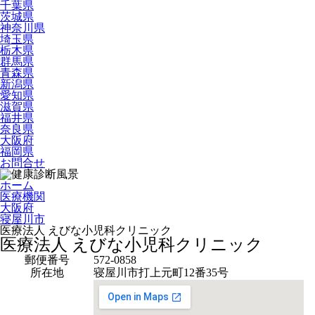
千葉県
茨城県
神奈川県
埼玉県
栃木県
群馬県
青森県
新潟県
愛知県
滋賀県
福井県
奈良県
大阪府
福岡県
お問合せ
ホーム
医療機関
大阪府
寝屋川市
医療法人 えびな小児科クリニック
医療法人 えびな小児科クリニック
郵便番号
572-0858
所在地
寝屋川市打上元町12番35号