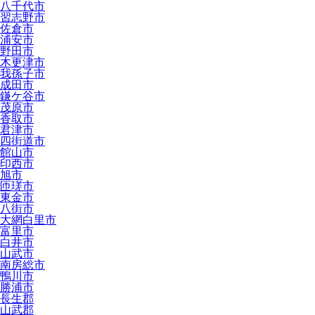
八千代市
習志野市
佐倉市
浦安市
野田市
木更津市
我孫子市
成田市
鎌ケ谷市
茂原市
香取市
君津市
四街道市
館山市
印西市
旭市
匝瑳市
東金市
八街市
大網白里市
富里市
白井市
山武市
南房総市
鴨川市
勝浦市
長生郡
山武郡