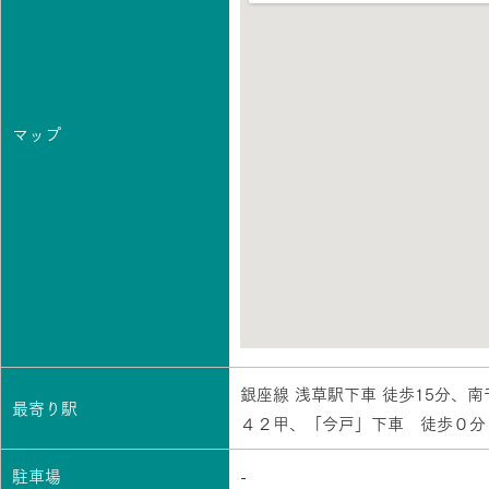
マップ
銀座線 浅草駅下車 徒歩15分、
最寄り駅
４２甲、「今戸」下車 徒歩０分
駐車場
-