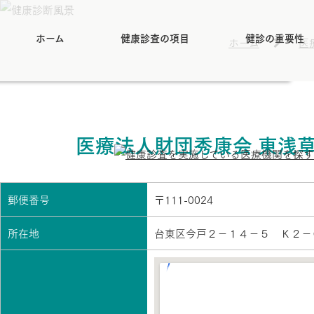
ホーム
健康診査の項目
健診の重要性
ホーム
医
医療法人財団秀康会 東浅
郵便番号
〒111-0024
所在地
台東区今戸２－１４－５ Ｋ２－