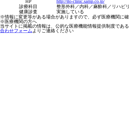
HP
http://ito-clinic.samp.co.jp/
診療科目
整形外科／内科／麻酔科／リハビ
健康診査
実施している
※情報に変更等がある場合がありますので、必ず医療機関に確
※医療機関の方へ
当サイトに掲載の情報は、公的な医療機能情報提供制度である
合わせフォーム
よりご連絡ください