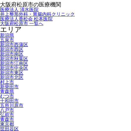
大阪府松原市の医療機関
医療法人 清水医院
井上整形外科・胃腸内科クリニック
医療法人香松会 松本医院
大阪府松原市 一覧へ
エリア
新潟県
五泉市
新潟市西蒲区
新潟市西区
新潟市南区
新潟市秋葉区
新潟市江南区
新潟市中央区
新潟市東区
新潟市北区
村上市
新発田市
青森県
むつ市
十和田市
五所川原市
八戸市
弘前市
青森市
東京都
世田谷区