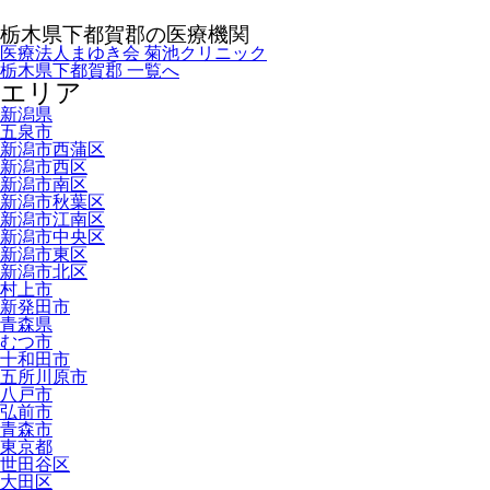
栃木県下都賀郡の医療機関
医療法人まゆき会 菊池クリニック
栃木県下都賀郡 一覧へ
エリア
新潟県
五泉市
新潟市西蒲区
新潟市西区
新潟市南区
新潟市秋葉区
新潟市江南区
新潟市中央区
新潟市東区
新潟市北区
村上市
新発田市
青森県
むつ市
十和田市
五所川原市
八戸市
弘前市
青森市
東京都
世田谷区
大田区