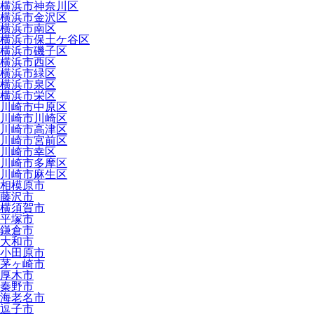
横浜市神奈川区
横浜市金沢区
横浜市南区
横浜市保土ケ谷区
横浜市磯子区
横浜市西区
横浜市緑区
横浜市泉区
横浜市栄区
川崎市中原区
川崎市川崎区
川崎市高津区
川崎市宮前区
川崎市幸区
川崎市多摩区
川崎市麻生区
相模原市
藤沢市
横須賀市
平塚市
鎌倉市
大和市
小田原市
茅ヶ崎市
厚木市
秦野市
海老名市
逗子市