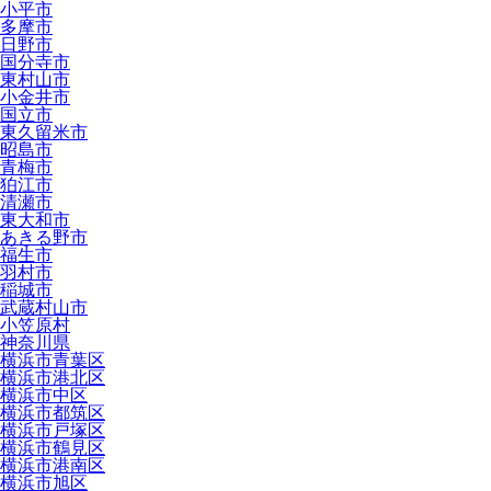
小平市
多摩市
日野市
国分寺市
東村山市
小金井市
国立市
東久留米市
昭島市
青梅市
狛江市
清瀬市
東大和市
あきる野市
福生市
羽村市
稲城市
武蔵村山市
小笠原村
神奈川県
横浜市青葉区
横浜市港北区
横浜市中区
横浜市都筑区
横浜市戸塚区
横浜市鶴見区
横浜市港南区
横浜市旭区