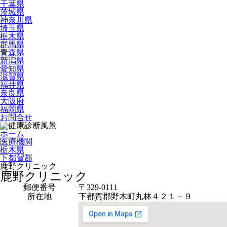
千葉県
茨城県
神奈川県
埼玉県
栃木県
群馬県
青森県
新潟県
愛知県
滋賀県
福井県
奈良県
大阪府
福岡県
お問合せ
ホーム
医療機関
栃木県
下都賀郡
鹿野クリニック
鹿野クリニック
郵便番号
〒329-0111
所在地
下都賀郡野木町丸林４２１－９