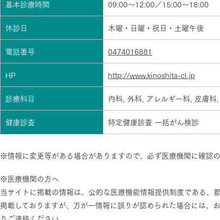
基本診療時間
09:00〜12:00／15:00〜18:00
休診日
木曜・日曜・祝日・土曜午後
電話番号
0474016881
HP
http://www.kinoshita-cl.jp
診療科目
内科, 外科, アレルギー科, 皮膚科
健康診査
特定健康診査 一括がん検診
※情報に変更等がある場合がありますので、必ず医療機関に確認
※医療機関の方へ
当サイトに掲載の情報は、公的な医療機能情報提供制度である、
掲載しておりますが、万が一情報に誤りが認められた場合には、
りご連絡ください