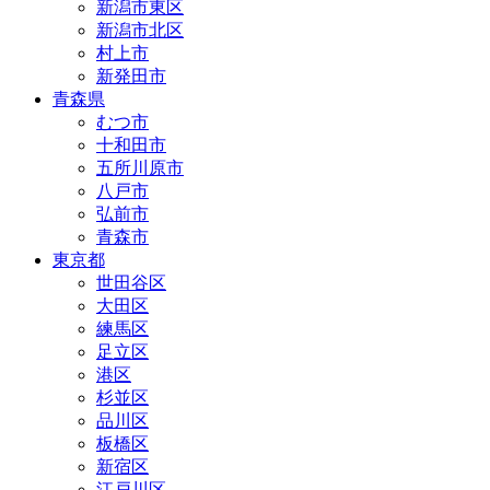
新潟市東区
新潟市北区
村上市
新発田市
青森県
むつ市
十和田市
五所川原市
八戸市
弘前市
青森市
東京都
世田谷区
大田区
練馬区
足立区
港区
杉並区
品川区
板橋区
新宿区
江戸川区