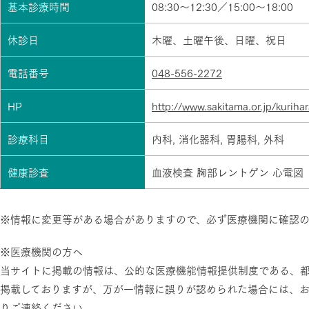
基本診療時間
08:30～12:30／15:00～18:00
休診日
木曜、土曜午後、日曜、祝日
電話番号
048-556-2272
HP
http://www.sakitama.or.jp/kurihar
診療科目
内科, 消化器科, 胃腸科, 外科
健康診査
血液検査 胸部レントゲン 心電図
※情報に変更等がある場合がありますので、必ず医療機関に確認
※医療機関の方へ
当サイトに掲載の情報は、公的な医療機能情報提供制度である、
掲載しておりますが、万が一情報に誤りが認められた場合には、
りご連絡ください