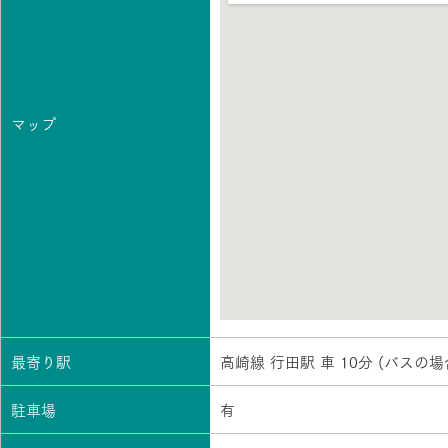
マップ
最寄り駅
高崎線 行田駅 車 10分 (バスの
駐車場
有