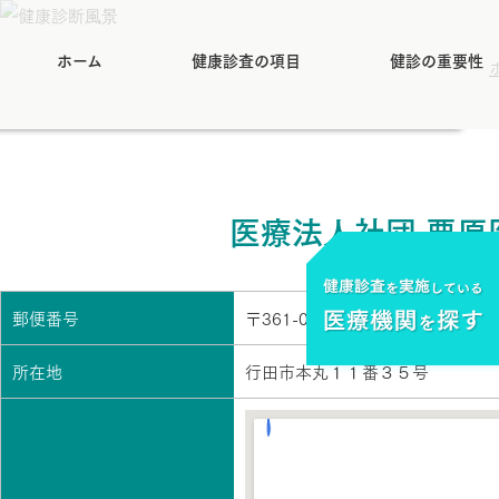
ホーム
健康診査の項目
健診の重要性
医療法人社団 栗原
郵便番号
〒361-0052
所在地
行田市本丸１１番３５号