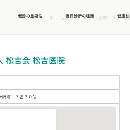
健診の重要性
健康診断の種類
健康診
ホーム
医療機関
大阪府
四
 松吉会 松吉医院
2
米崎町１７番３０号