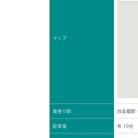
マップ
最寄り駅
四条畷駅 
駐車場
有 10台