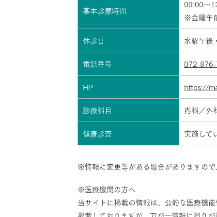
09:00～1
基本診療時間
※金曜午前
休診日
水曜午後
電話番号
072-876-
HP
https://ma
診療科目
内科／外
健康診査
実施して
※情報に変更等がある場合がありますので
※医療機関の方へ
当サイトに掲載の情報は、公的な医療機能
掲載しておりますが、万が一情報に誤りが