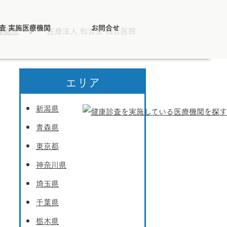
査 実施医療機関
お問合せ
條畷市
医療法人 松吉会 松吉医院
エリア
新潟県
青森県
東京都
神奈川県
埼玉県
千葉県
栃木県