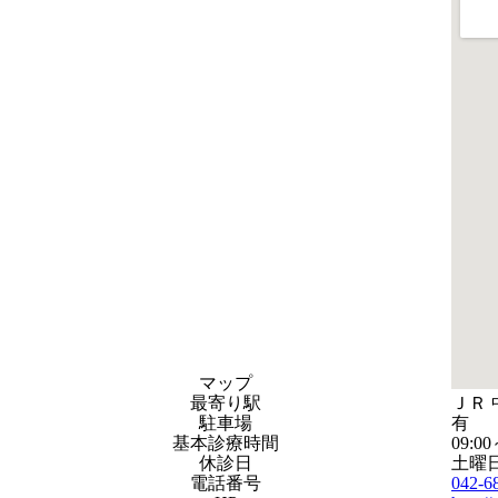
マップ
最寄り駅
ＪＲ 
駐車場
有
基本診療時間
09:00
休診日
土曜
電話番号
042-6