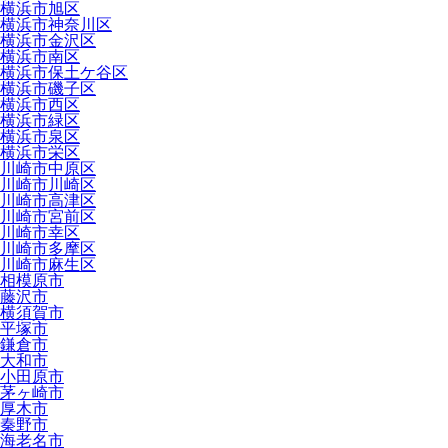
横浜市旭区
横浜市神奈川区
横浜市金沢区
横浜市南区
横浜市保土ケ谷区
横浜市磯子区
横浜市西区
横浜市緑区
横浜市泉区
横浜市栄区
川崎市中原区
川崎市川崎区
川崎市高津区
川崎市宮前区
川崎市幸区
川崎市多摩区
川崎市麻生区
相模原市
藤沢市
横須賀市
平塚市
鎌倉市
大和市
小田原市
茅ヶ崎市
厚木市
秦野市
海老名市