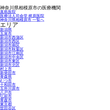
神奈川県相模原市の医療機関
真島医院
医療法人司命堂 梶原医院
神奈川県相模原市 一覧へ
エリア
新潟県
五泉市
新潟市西蒲区
新潟市西区
新潟市南区
新潟市秋葉区
新潟市江南区
新潟市中央区
新潟市東区
新潟市北区
村上市
新発田市
青森県
むつ市
十和田市
五所川原市
八戸市
弘前市
青森市
東京都
世田谷区