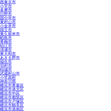
西東京市
小平市
多摩市
日野市
国分寺市
東村山市
小金井市
国立市
東久留米市
昭島市
青梅市
狛江市
清瀬市
東大和市
あきる野市
福生市
羽村市
稲城市
武蔵村山市
小笠原村
神奈川県
横浜市青葉区
横浜市港北区
横浜市中区
横浜市都筑区
横浜市戸塚区
横浜市鶴見区
横浜市港南区