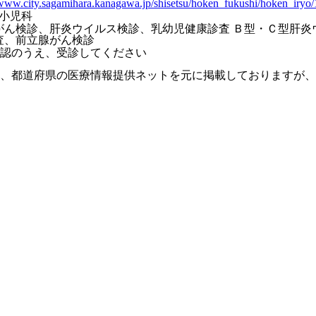
/www.city.sagamihara.kanagawa.jp/shisetsu/hoken_fukushi/hoken_iryo
 小児科
がん検診、肝炎ウイルス検診、乳幼児健康診査 Ｂ型・Ｃ型肝炎
査、前立腺がん検診
認のうえ、受診してください
、都道府県の医療情報提供ネットを元に掲載しておりますが、