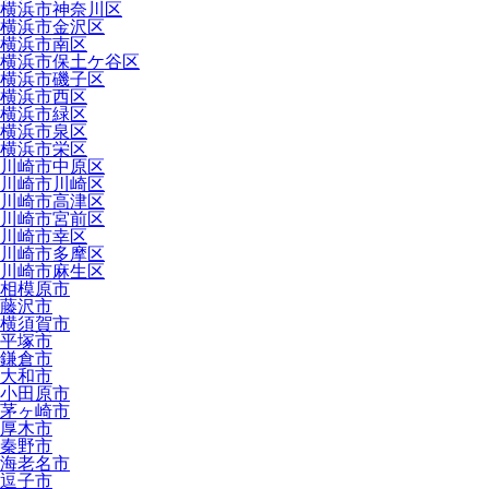
横浜市神奈川区
横浜市金沢区
横浜市南区
横浜市保土ケ谷区
横浜市磯子区
横浜市西区
横浜市緑区
横浜市泉区
横浜市栄区
川崎市中原区
川崎市川崎区
川崎市高津区
川崎市宮前区
川崎市幸区
川崎市多摩区
川崎市麻生区
相模原市
藤沢市
横須賀市
平塚市
鎌倉市
大和市
小田原市
茅ヶ崎市
厚木市
秦野市
海老名市
逗子市