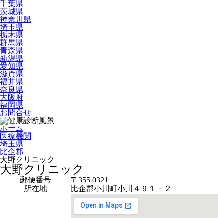
千葉県
茨城県
神奈川県
埼玉県
栃木県
群馬県
青森県
新潟県
愛知県
滋賀県
福井県
奈良県
大阪府
福岡県
お問合せ
ホーム
医療機関
埼玉県
比企郡
大野クリニック
大野クリニック
郵便番号
〒355-0321
所在地
比企郡小川町小川４９１－２