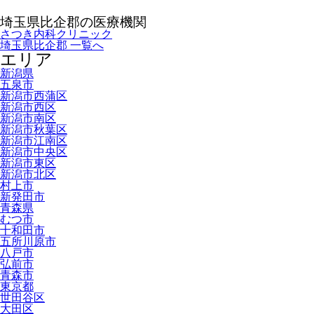
埼玉県比企郡の医療機関
さつき内科クリニック
埼玉県比企郡 一覧へ
エリア
新潟県
五泉市
新潟市西蒲区
新潟市西区
新潟市南区
新潟市秋葉区
新潟市江南区
新潟市中央区
新潟市東区
新潟市北区
村上市
新発田市
青森県
むつ市
十和田市
五所川原市
八戸市
弘前市
青森市
東京都
世田谷区
大田区