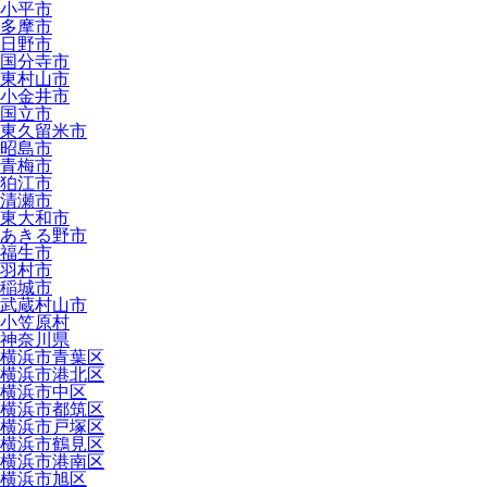
小平市
多摩市
日野市
国分寺市
東村山市
小金井市
国立市
東久留米市
昭島市
青梅市
狛江市
清瀬市
東大和市
あきる野市
福生市
羽村市
稲城市
武蔵村山市
小笠原村
神奈川県
横浜市青葉区
横浜市港北区
横浜市中区
横浜市都筑区
横浜市戸塚区
横浜市鶴見区
横浜市港南区
横浜市旭区