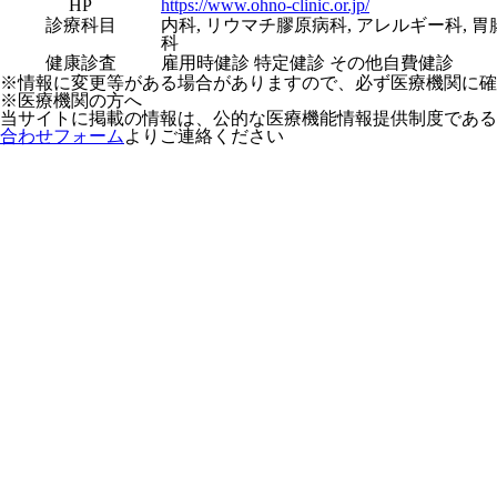
HP
https://www.ohno-clinic.or.jp/
診療科目
内科, リウマチ膠原病科, アレルギー科, 胃
科
健康診査
雇用時健診 特定健診 その他自費健診
※情報に変更等がある場合がありますので、必ず医療機関に確
※医療機関の方へ
当サイトに掲載の情報は、公的な医療機能情報提供制度である
合わせフォーム
よりご連絡ください