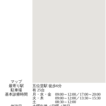
マップ
最寄り駅
五位堂駅 徒歩6分
駐車場
有 25台
基本診療時間
月・水・金 09:00～12:00／17:00～20:00
火・木 09:00～12:00／13:30～15:30
土 08:30～12:00