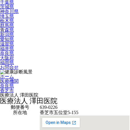
千葉県
茨城県
神奈川県
埼玉県
栃木県
群馬県
青森県
新潟県
愛知県
滋賀県
福井県
奈良県
大阪府
福岡県
お問合せ
ホーム
医療機関
奈良県
香芝市
医療法人 澤田医院
医療法人 澤田医院
郵便番号
639-0226
所在地
香芝市五位堂5-155