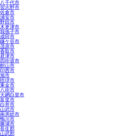
八千代市
習志野市
佐倉市
浦安市
野田市
木更津市
我孫子市
成田市
鎌ケ谷市
茂原市
香取市
君津市
四街道市
館山市
印西市
旭市
匝瑳市
東金市
八街市
大網白里市
富里市
白井市
山武市
南房総市
鴨川市
勝浦市
長生郡
山武郡