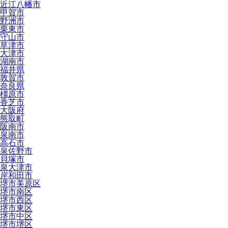
近江八幡市
甲賀市
野洲市
栗東市
守山市
草津市
大津市
湖南市
福井県
敦賀市
奈良県
橿原市
香芝市
大阪府
熊取町
阪南市
泉南市
高石市
泉佐野市
貝塚市
泉大津市
岸和田市
堺市美原区
堺市南区
堺市西区
堺市東区
堺市中区
堺市堺区