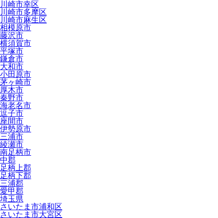
川崎市幸区
川崎市多摩区
川崎市麻生区
相模原市
藤沢市
横須賀市
平塚市
鎌倉市
大和市
小田原市
茅ヶ崎市
厚木市
秦野市
海老名市
逗子市
座間市
伊勢原市
三浦市
綾瀬市
南足柄市
中郡
足柄上郡
足柄下郡
三浦郡
愛甲郡
埼玉県
さいたま市浦和区
さいたま市大宮区