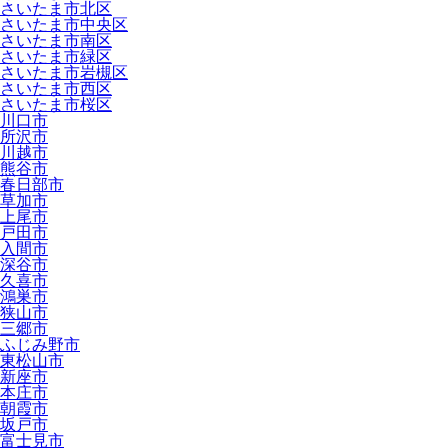
さいたま市北区
さいたま市中央区
さいたま市南区
さいたま市緑区
さいたま市岩槻区
さいたま市西区
さいたま市桜区
川口市
所沢市
川越市
熊谷市
春日部市
草加市
上尾市
戸田市
入間市
深谷市
久喜市
鴻巣市
狭山市
三郷市
ふじみ野市
東松山市
新座市
本庄市
朝霞市
坂戸市
富士見市