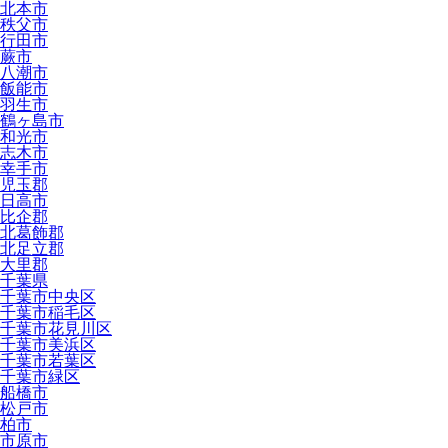
北本市
秩父市
行田市
蕨市
八潮市
飯能市
羽生市
鶴ヶ島市
和光市
志木市
幸手市
児玉郡
日高市
比企郡
北葛飾郡
北足立郡
大里郡
千葉県
千葉市中央区
千葉市稲毛区
千葉市花見川区
千葉市美浜区
千葉市若葉区
千葉市緑区
船橋市
松戸市
柏市
市原市