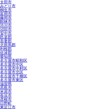
太田市
みどり市
桐生市
富岡市
藤岡市
館林市
渋川市
沼田市
安中市
邑楽郡
吾妻郡
北群馬郡
利根郡
佐波郡
愛知県
名古屋市昭和区
名古屋市中区
名古屋市中村区
名古屋市北区
名古屋市千種区
名古屋市東区
滋賀県
高島市
米原市
長浜市
彦根市
日野町
東近江市