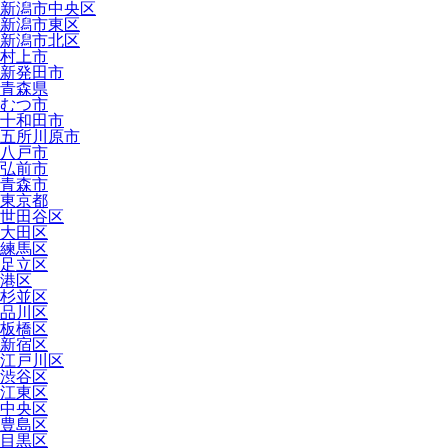
新潟市中央区
新潟市東区
新潟市北区
村上市
新発田市
青森県
むつ市
十和田市
五所川原市
八戸市
弘前市
青森市
東京都
世田谷区
大田区
練馬区
足立区
港区
杉並区
品川区
板橋区
新宿区
江戸川区
渋谷区
江東区
中央区
豊島区
目黒区