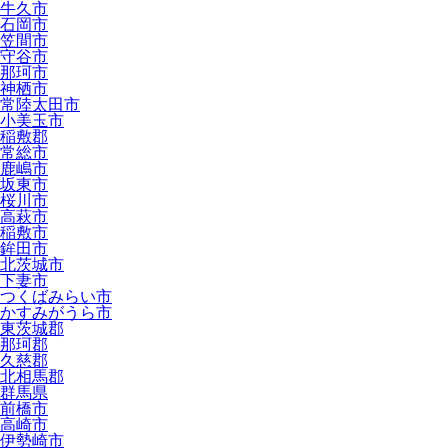
牛久市
石岡市
笠間市
守谷市
那珂市
神栖市
常陸太田市
小美玉市
稲敷郡
常総市
鹿嶋市
坂東市
桜川市
高萩市
稲敷市
鉾田市
北茨城市
下妻市
つくばみらい市
かすみがうら市
東茨城郡
那珂郡
久慈郡
北相馬郡
群馬県
前橋市
高崎市
伊勢崎市