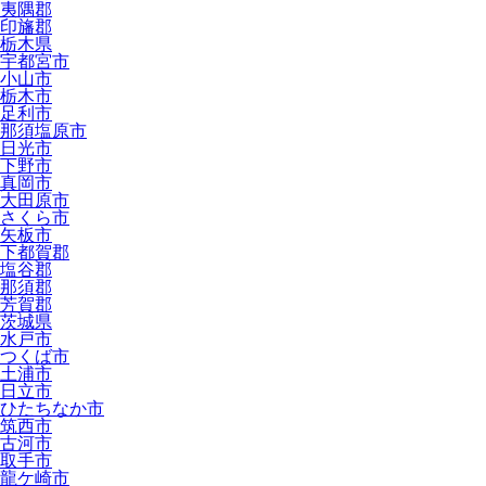
夷隅郡
印旛郡
栃木県
宇都宮市
小山市
栃木市
足利市
那須塩原市
日光市
下野市
真岡市
大田原市
さくら市
矢板市
下都賀郡
塩谷郡
那須郡
芳賀郡
茨城県
水戸市
つくば市
土浦市
日立市
ひたちなか市
筑西市
古河市
取手市
龍ケ崎市