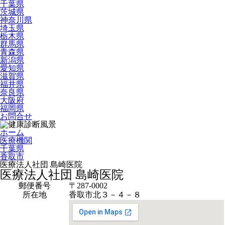
千葉県
茨城県
神奈川県
埼玉県
栃木県
群馬県
青森県
新潟県
愛知県
滋賀県
福井県
奈良県
大阪府
福岡県
お問合せ
ホーム
医療機関
千葉県
香取市
医療法人社団 島崎医院
医療法人社団 島崎医院
郵便番号
〒287-0002
所在地
香取市北３－４－８