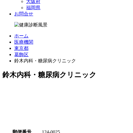
大阪府
福岡県
お問合せ
ホーム
医療機関
東京都
葛飾区
鈴木内科・糖尿病クリニック
鈴木内科・糖尿病クリニック
郵便番号
124-0025