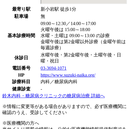
最寄り駅
新小岩駅 徒歩1分
駐車場
無
09:00～12:30／14:00～17:00
火曜午後は 15:00～18:00
基本診療時間
水曜・土曜は 09:00～13:00 の診療
金曜午後は第2金曜以外診療（金曜午前は
毎週診療）
水曜午後・第2金曜午後・土曜午後・日
休診日
曜・祝日
電話番号
03-3694-1071
HP
https://www.suzuki-naika.org/
診療科目
内科／糖尿病内科
健康診査
-
鈴木内科・糖尿病クリニックの糖尿病治療 詳細へ
※情報に変更等がある場合がありますので、必ず医療機関に
確認のうえ、受診してください
※医療機関の方へ