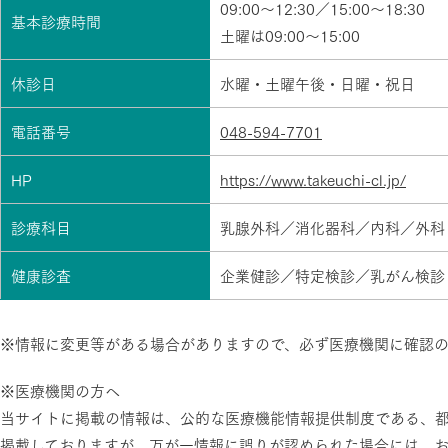
09:00～12:30／15:00～18:30
基本診療時間
土曜は09:00～15:00
休診日
水曜・土曜午後・日曜・祝日
電話番号
048-594-7701
HP
https://www.takeuchi-cl.jp/
診療科目
乳腺外科／消化器科／内科／外科
健康診査
企業健診／特定検診／乳がん検診
※情報に変更等がある場合がありますので、必ず医療機関に確認
※医療機関の方へ
当サイトに掲載の情報は、公的な医療機能情報提供制度である、
掲載しておりますが、万が一情報に誤りが認められた場合には、