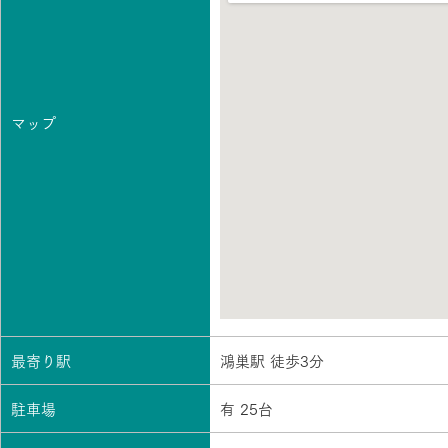
マップ
最寄り駅
鴻巣駅 徒歩3分
駐車場
有 25台