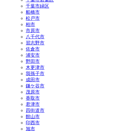
千葉市緑区
船橋市
松戸市
柏市
市原市
八千代市
習志野市
佐倉市
浦安市
野田市
木更津市
我孫子市
成田市
鎌ケ谷市
茂原市
香取市
君津市
四街道市
館山市
印西市
旭市