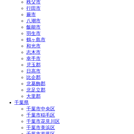
秩父市
行田市
蕨市
八潮市
飯能市
羽生市
鶴ヶ島市
和光市
志木市
幸手市
児玉郡
日高市
比企郡
北葛飾郡
北足立郡
大里郡
千葉県
千葉市中央区
千葉市稲毛区
千葉市花見川区
千葉市美浜区
千葉市若葉区