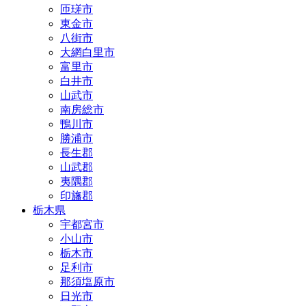
匝瑳市
東金市
八街市
大網白里市
富里市
白井市
山武市
南房総市
鴨川市
勝浦市
長生郡
山武郡
夷隅郡
印旛郡
栃木県
宇都宮市
小山市
栃木市
足利市
那須塩原市
日光市