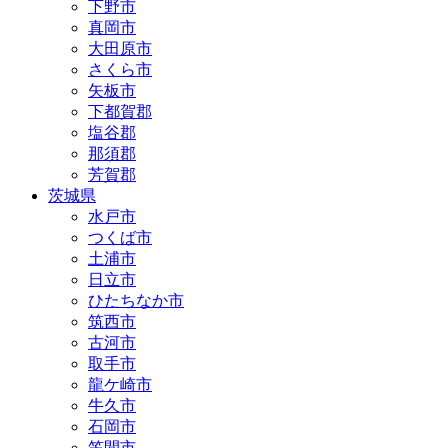
下野市
真岡市
大田原市
さくら市
矢板市
下都賀郡
塩谷郡
那須郡
芳賀郡
茨城県
水戸市
つくば市
土浦市
日立市
ひたちなか市
筑西市
古河市
取手市
龍ケ崎市
牛久市
石岡市
笠間市