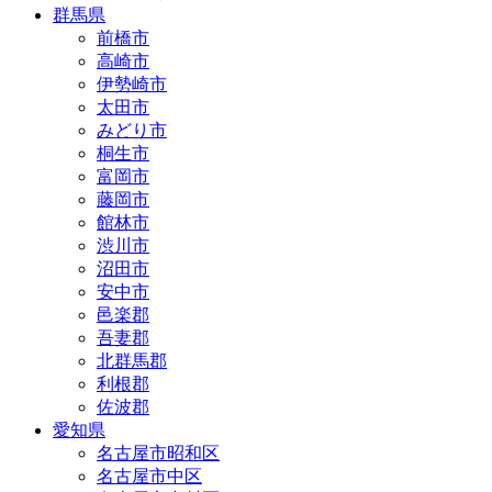
群馬県
前橋市
高崎市
伊勢崎市
太田市
みどり市
桐生市
富岡市
藤岡市
館林市
渋川市
沼田市
安中市
邑楽郡
吾妻郡
北群馬郡
利根郡
佐波郡
愛知県
名古屋市昭和区
名古屋市中区