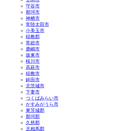
守谷市
那珂市
神栖市
常陸太田市
小美玉市
稲敷郡
常総市
鹿嶋市
坂東市
桜川市
高萩市
稲敷市
鉾田市
北茨城市
下妻市
つくばみらい市
かすみがうら市
東茨城郡
那珂郡
久慈郡
北相馬郡