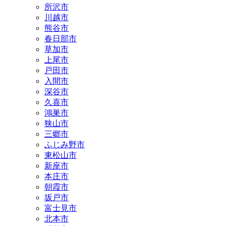
所沢市
川越市
熊谷市
春日部市
草加市
上尾市
戸田市
入間市
深谷市
久喜市
鴻巣市
狭山市
三郷市
ふじみ野市
東松山市
新座市
本庄市
朝霞市
坂戸市
富士見市
北本市