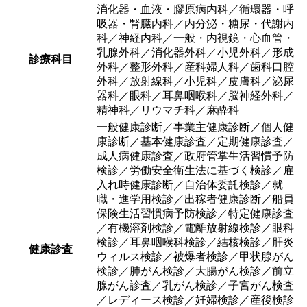
消化器・血液・膠原病内科／循環器・呼
吸器・腎臓内科／内分泌・糖尿・代謝内
科／神経内科／一般・内視鏡・心血管・
乳腺外科／消化器外科／小児外科／形成
診療科目
外科／整形外科／産科婦人科／歯科口腔
外科／放射線科／小児科／皮膚科／泌尿
器科／眼科／耳鼻咽喉科／脳神経外科／
精神科／リウマチ科／麻酔科
一般健康診断／事業主健康診断／個人健
康診断／基本健康診査／定期健康診査／
成人病健康診査／政府管掌生活習慣予防
検診／労働安全衛生法に基づく検診／雇
入れ時健康診断／自治体委託検診／就
職・進学用検診／出稼者健康診断／船員
保険生活習慣病予防検診／特定健康診査
／有機溶剤検診／電離放射線検診／眼科
検診／耳鼻咽喉科検診／結核検診／肝炎
健康診査
ウィルス検診／被爆者検診／甲状腺がん
検診／肺がん検診／大腸がん検診／前立
腺がん診査／乳がん検診／子宮がん検査
／レディース検診／妊婦検診／産後検診