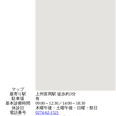
マップ
最寄り駅
上州富岡駅 徒歩約3分
駐車場
有
基本診療時間
09:00～12:30／14:00～18:30
休診日
木曜午後・土曜午後・日曜・祭日
電話番号
0274-62-1521