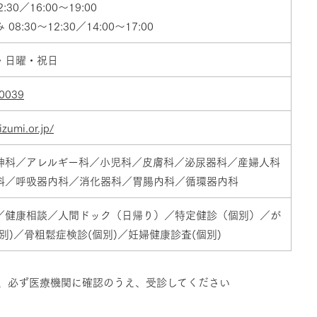
2:30／16:00～19:00
08:30～12:30／14:00～17:00
・日曜・祝日
0039
izumi.or.jp/
神科／アレルギー科／小児科／皮膚科／泌尿器科／産婦人科
科／呼吸器内科／消化器科／胃腸内科／循環器内科
／健康相談／人間ドック（日帰り）／特定健診（個別）／が
別)／骨粗鬆症検診(個別)／妊婦健康診査(個別)
、必ず医療機関に確認のうえ、受診してください