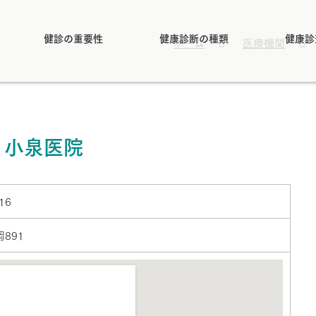
健診の重要性
健康診断の種類
健康診
ホーム
医療機関
小泉医院
16
891