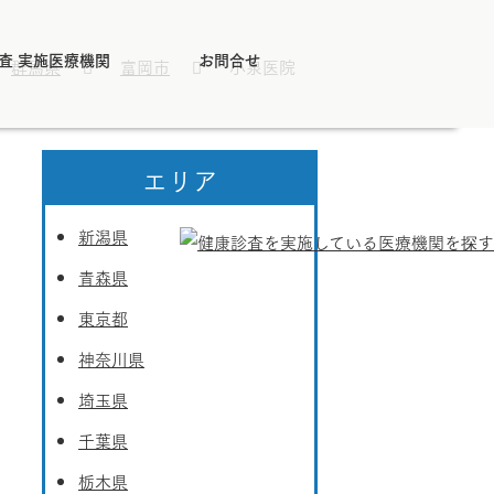
査 実施医療機関
お問合せ
群馬県
富岡市
小泉医院
エリア
新潟県
青森県
東京都
神奈川県
埼玉県
千葉県
栃木県