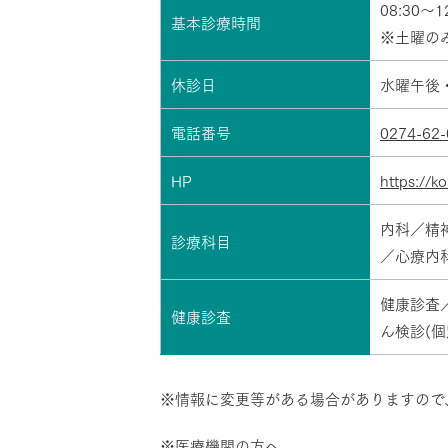
08:30～1
基本診療時間
※土曜のみ 
休診日
水曜午後
電話番号
0274-62-
HP
https://ko
内科／精
診療科目
／心療内
健康診査
健康診査
ん検診(個
※情報に変更等がある場合がありますので
※医療機関の方へ