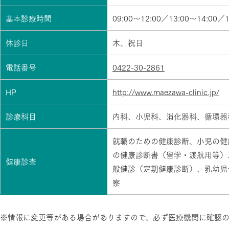
基本診療時間
09:00～12:00／13:00～14:00／1
休診日
木、祝日
電話番号
0422-30-2861
HP
http://www.maezawa-clinic.jp/
診療科目
内科、小児科、消化器科、循環器
就職のための健康診断、小児の健
の健康診断書（留学・渡航用等）
健康診査
般健診（定期健康診断）、乳幼児
察
※情報に変更等がある場合がありますので、必ず医療機関に確認