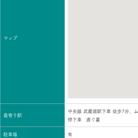
マップ
中央線 武蔵境駅下車 徒歩7分、
最寄り駅
停下車 直ぐ裏
駐車場
有